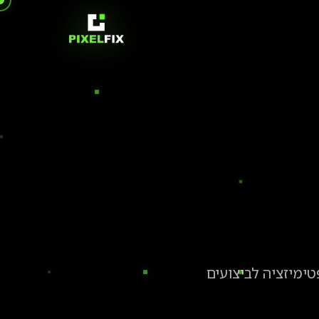
, טיפים ומידע מעמיק בפיתוח אתרים, עיצוב UI/UX, אופטימיזציה לביצועים